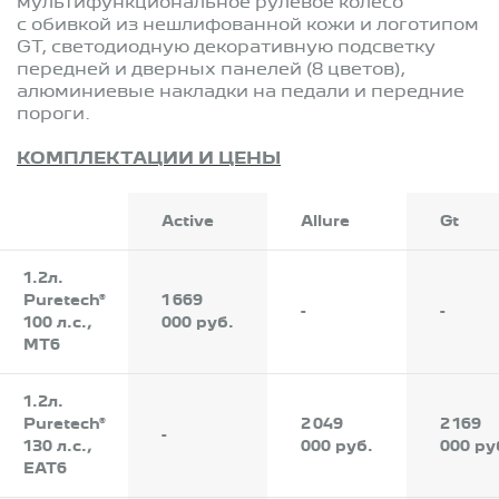
мультифункциональное рулевое колесо
с обивкой из нешлифованной кожи и логотипом
GT, светодиодную декоративную подсветку
передней и дверных панелей (8 цветов),
алюминиевые накладки на педали и передние
пороги.
КОМПЛЕКТАЦИИ И ЦЕНЫ
Active
Allure
Gt
1.2л.
Puretech®
1 669
-
-
100 л.с.,
000 руб.
MT6
1.2л.
Puretech®
2 049
2 169
-
130 л.с.,
000 руб.
000 ру
EAT6