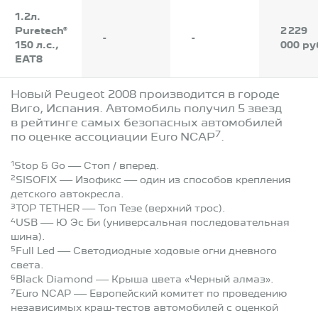
1.2л.
Puretech®
2 229
-
-
150 л.с.,
000 ру
EAT8
Новый Peugeot 2008 производится в городе
Виго, Испания. Автомобиль получил 5 звезд
в рейтинге самых безопасных автомобилей
7
по оценке ассоциации Euro NCAP
.
1
Stop & Go — Стоп / вперед.
2
SISOFIX — Изофикс — один из способов крепления
детского автокресла.
3
TOP TETHER — Топ Тезе (верхний трос).
4
USB — Ю Эс Би (универсальная последовательная
шина).
5
Full Led — Светодиодные ходовые огни дневного
света.
6
Black Diamond — Крыша цвета «Черный алмаз».
7
Euro NCAP — Европейский комитет по проведению
независимых краш-тестов автомобилей с оценкой