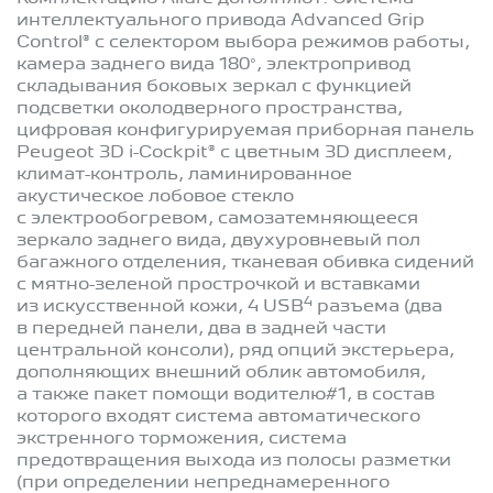
интеллектуального привода Advanced Grip
Control® c селектором выбора режимов работы,
камера заднего вида 180°, электропривод
складывания боковых зеркал с функцией
подсветки околодверного пространства,
цифровая конфигурируемая приборная панель
Peugeot 3D i-Cockpit® c цветным 3D дисплеем,
климат-контроль, ламинированное
акустическое лобовое стекло
с электрообогревом, самозатемняющееся
зеркало заднего вида, двухуровневый пол
багажного отделения, тканевая обивка сидений
с мятно-зеленой прострочкой и вставками
4
из искусственной кожи, 4 USB
разъема (два
в передней панели, два в задней части
центральной консоли), ряд опций экстерьера,
дополняющих внешний облик автомобиля,
а также пакет помощи водителю#1, в состав
которого входят система автоматического
экстренного торможения, система
предотвращения выхода из полосы разметки
(при определении непреднамеренного