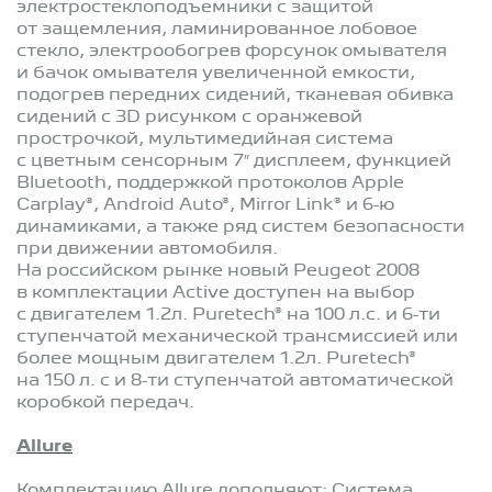
электростеклоподъемники с защитой
от защемления, ламинированное лобовое
стекло, электрообогрев форсунок омывателя
и бачок омывателя увеличенной емкости,
подогрев передних сидений, тканевая обивка
сидений с 3D рисунком с оранжевой
прострочкой, мультимедийная система
с цветным сенсорным 7″ дисплеем, функцией
Bluetooth, поддержкой протоколов Apple
Carplay®, Android Auto®, Mirror Link® и 6-ю
динамиками, а также ряд систем безопасности
при движении автомобиля.
На российском рынке новый Peugeot 2008
в комплектации Active доступен на выбор
с двигателем 1.2л. Puretech® на 100 л.с. и 6-ти
ступенчатой механической трансмиссией или
более мощным двигателем 1.2л. Puretech®
на 150 л. с и 8-ти ступенчатой автоматической
коробкой передач.
Allure
Комплектацию Allure дополняют: Система