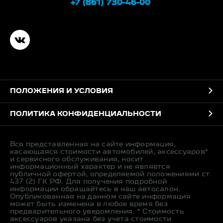
+7 (861) 730-46-00
ПОЛОЖЕНИЯ И УСЛОВИЯ
ПОЛИТИКА КОНФИДЕНЦИАЛЬНОСТИ
Вся представленная на сайте информация,
касающаяся стоимости автомобилей, аксессуаров*
и сервисного обслуживания, носит
информационный характер и не является
публичной офертой, определяемой положениями ст.
437 (2) ГК РФ. Для получения подробной
информации обращайтесь в наш автосалон.
Опубликованная на данном сайте информация
может быть изменена в любое время без
предварительного уведомления. * Стоимость
аксессуаров указана без учета стоимости