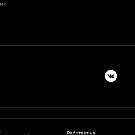
ции
о
Работает на