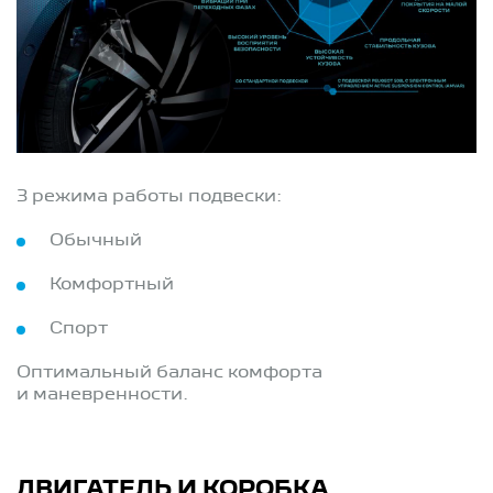
3 режима работы подвески:
Обычный
Комфортный
Спорт
Оптимальный баланс комфорта
и маневренности.
ДВИГАТЕЛЬ И КОРОБКА