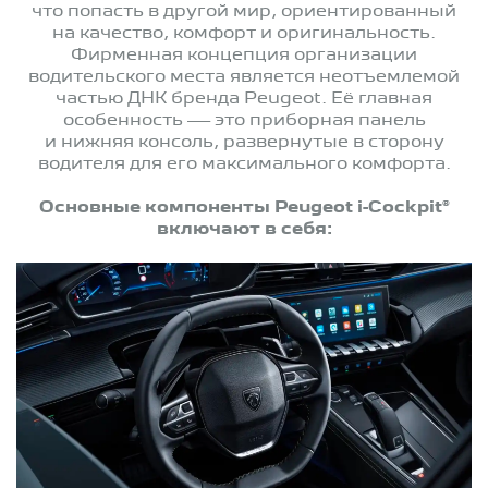
что попасть в другой мир, ориентированный
на качество, комфорт и оригинальность.
Фирменная концепция организации
водительского места является неотъемлемой
частью ДНК бренда Peugeot. Её главная
особенность — это приборная панель
и нижняя консоль, развернутые в сторону
водителя для его максимального комфорта.
Основные компоненты Peugeot i-Cockpit®
включают в себя: