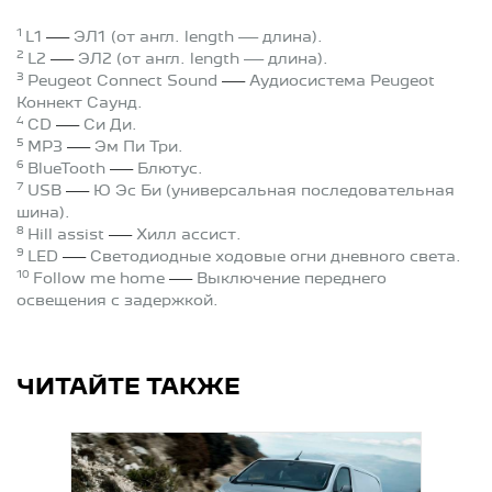
1
—
L1
ЭЛ1
(от англ. length — длина).
2
—
L2
ЭЛ2 (от англ. length — длина).
3
—
Peugeot Connect Sound
Аудиосистема Peugeot
Коннект Саунд.
4
—
CD
Си Ди.
5
—
MP3
Эм Пи Три.
6
—
BlueTooth
Блютус.
7
—
USB
Ю Эс Би (универсальная последовательная
шина).
8
—
Hill assist
Хилл ассист.
9
—
LED
Светодиодные ходовые огни дневного света.
10
—
Follow me home
Выключение переднего
освещения с задержкой.
ЧИТАЙТЕ ТАКЖЕ