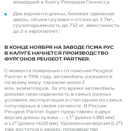
вошедший в Книгу Рекордов Гиннесса
Два варианта длины, боковая сдвижная
дверь, объем грузового отсека до 3.7м³,
грузоподъемность до 732 кг, вместимость
до 2-х европаллет.
В КОНЦЕ НОЯБРЯ НА ЗАВОДЕ ПСМА РУС
В КАЛУГЕ НАЧНЕТСЯ ПРОИЗВОДСТВО
ФУРГОНОВ PEUGEOT PARTNER.
С момента появления I-го покения Peugeot
Partner в 1996 году, автомобиль разошелся
по всему миру тиражом около 2
млн.экземпляров. За это время автомобиль
доказал свою надежность в самых разных
условиях эксплуатации и стал одним из самых
популярных в своем сегменте. В России
Peugeot Partner будет представлен в двух
1
версих длины кузова — L1
(длина 4380 мм)
2
2
и L2
(длина 4628 мм). Удлиненная версия (L2
)
уже доступна к заказу, производство