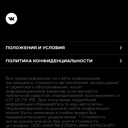
ПОЛОЖЕНИЯ И УСЛОВИЯ
ПОЛИТИКА КОНФИДЕНЦИАЛЬНОСТИ
Вся представленная на сайте информация,
касающаяся стоимости автомобилей, аксессуаров*
и сервисного обслуживания, носит
информационный характер и не является
публичной офертой, определяемой положениями ст.
437 (2) ГК РФ. Для получения подробной
информации обращайтесь в наш автосалон.
Опубликованная на данном сайте информация
может быть изменена в любое время без
предварительного уведомления. * Стоимость
аксессуаров указана без учета стоимости
установки. ООО «РАЛЛИ-СПОРТ» ИНН 2315234817