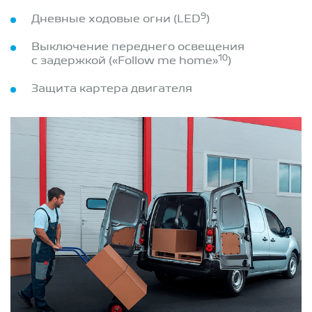
9
Дневные ходовые огни (LED
)
Выключение переднего освещения
10
с задержкой («Follow me home»
)
Защита картера двигателя