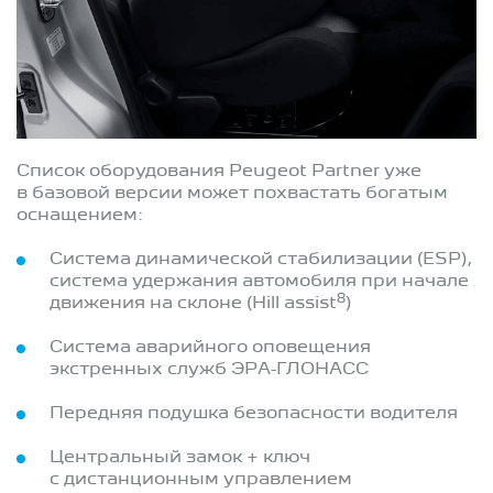
Список оборудования Peugeot Partner уже
в базовой версии может похвастать богатым
оснащением:
Система динамической стабилизации (ESP),
система удержания автомобиля при начале
8
движения на склоне (Hill assist
)
Система аварийного оповещения
экстренных служб ЭРА-ГЛОНАСС
Передняя подушка безопасности водителя
Центральный замок + ключ
с дистанционным управлением