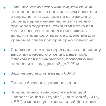
Большое количество ниш внутри кабины:
поперечная полка над сиденьем водителя
и переднего пассажира на всю ширину
салона, перчаточный ящик за панелью
приборов водителя, открытая полка для
мелких вещей переднего пассажира,
дополнительное открытое отделение для
хранения слева под приборной панелью
Сплошная съемная перегородка в половину
высоты грузового отсека с решeткой,
с люком для длинномеров, позволяющий
перевозить груз длиной до 3.25 м
Задние распашные двери 60/40
Правая боковая сдвижная дверь
3
Кондиционер, аудиосистема Peugeot
4
5
6
Connect Sound (CD
/MP3
, BlueTooth
, AUX,
7
USB
) и многофункциональный бортовой